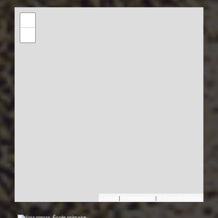
+
−
Leaflet
|
©
Maps
|
© OpenStreetMap
Jawg
École primaire