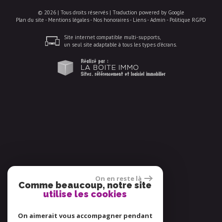
© 2026 | Tous droits réservés | Traduction powered by Google
Plan du site
-
Mentions légales
-
Nos honoraires
-
Liens
-
Admin
-
Politique RGPD
Site internet compatible multi-supports,
un seul site adaptable à tous les types d'écrans.
On en reste là
Comme beaucoup, notre site
utilise les cookies
On aimerait vous accompagner pendant