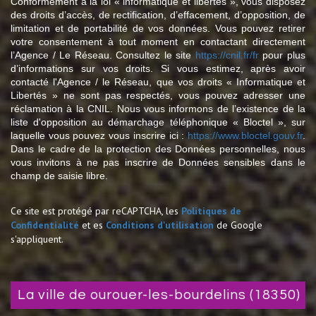
Conformément à la loi « informatique et libertés », vous disposez
des droits d’accès, de rectification, d’effacement, d’opposition, de
limitation et de portabilité de vos données. Vous pouvez retirer
votre consentement à tout moment en contactant directement
l’Agence / Le Réseau. Consultez le site
https://cnil.fr/fr
pour plus
d’informations sur vos droits. Si vous estimez, après avoir
contacté l'Agence / le Réseau, que vos droits « Informatique et
Libertés » ne sont pas respectés, vous pouvez adresser une
réclamation à la CNIL. Nous vous informons de l’existence de la
liste d'opposition au démarchage téléphonique « Bloctel », sur
laquelle vous pouvez vous inscrire ici :
https://www.bloctel.gouv.fr
.
Dans le cadre de la protection des Données personnelles, nous
vous invitons à ne pas inscrire de Données sensibles dans le
champ de saisie libre.
Ce site est protégé par reCAPTCHA, les
Politiques de
Confidentialité
et es
Conditions d'utilisation
de Google
s'appliquent.
la ville de ourouer-les-bourdelins (18350)