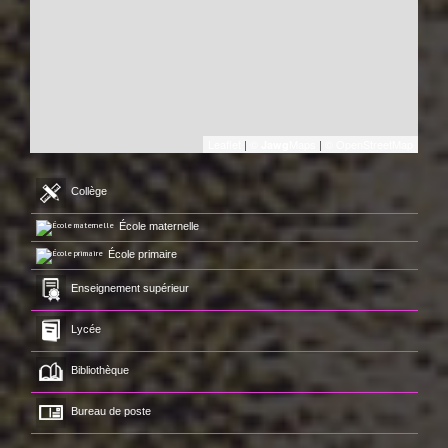
Leaflet
|
©
Maps
|
© OpenStreetMap
Jawg
Collège
École maternelle
École primaire
Enseignement supérieur
Lycée
Bibliothèque
Bureau de poste