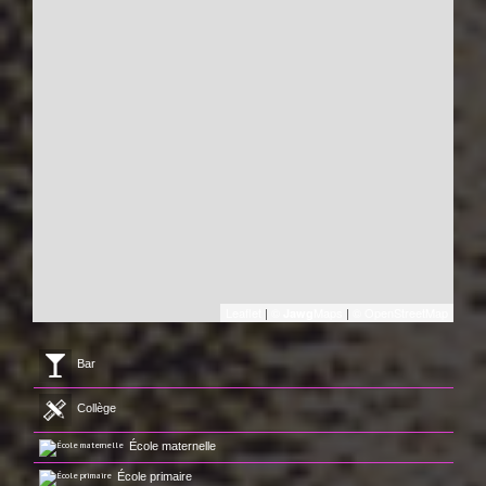
Leaflet
|
©
Maps
|
© OpenStreetMap
Jawg
Bar
Collège
École maternelle
École primaire