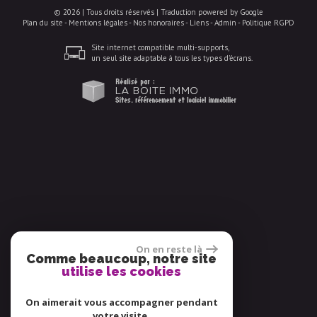
© 2026 | Tous droits réservés | Traduction powered by Google
Plan du site
-
Mentions légales
-
Nos honoraires
-
Liens
-
Admin
-
Politique RGPD
Site internet compatible multi-supports,
un seul site adaptable à tous les types d'écrans.
On en reste là
Comme beaucoup, notre site
utilise les cookies
On aimerait vous accompagner pendant
votre visite.