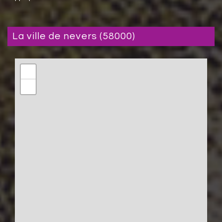
la ville de nevers (58000)
+
−