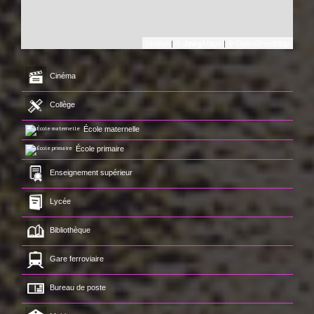
Leaflet
|
©
Maps
|
© OpenStreetMap
Jawg
Cinéma
Collège
École maternelle
École primaire
Enseignement supérieur
Lycée
Bibliothèque
Gare ferroviaire
Bureau de poste