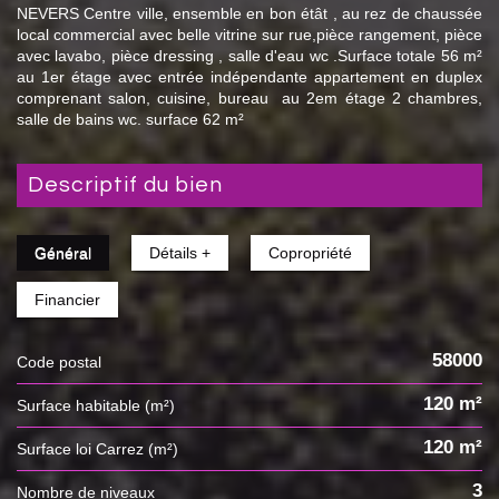
NEVERS Centre ville, ensemble en bon étât , au rez de chaussée
local commercial avec belle vitrine sur rue,pièce rangement, pièce
avec lavabo, pièce dressing , salle d'eau wc .Surface totale 56 m²
au 1er étage avec entrée indépendante appartement en duplex
comprenant salon, cuisine, bureau au 2em étage 2 chambres,
salle de bains wc. surface 62 m²
descriptif du bien
Général
Détails +
Copropriété
Financier
58000
Code postal
120 m²
Surface habitable (m²)
120 m²
Surface loi Carrez (m²)
3
Nombre de niveaux