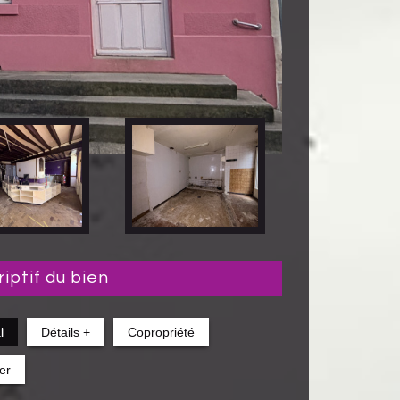
riptif du bien
l
Détails +
Copropriété
er