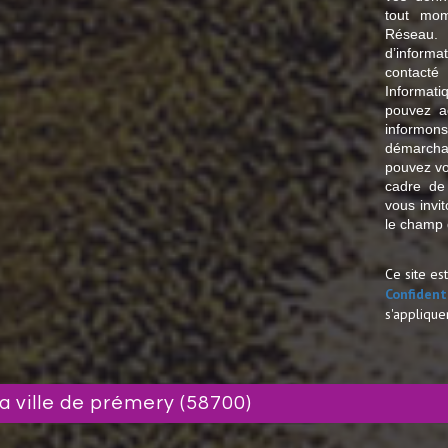
tout mom
Réseau.
d’informa
contact
Informat
pouvez a
informon
démarcha
pouvez vou
cadre de
vous invi
le champ d
Ce site e
Confident
s'applique
la ville de prémery (58700)