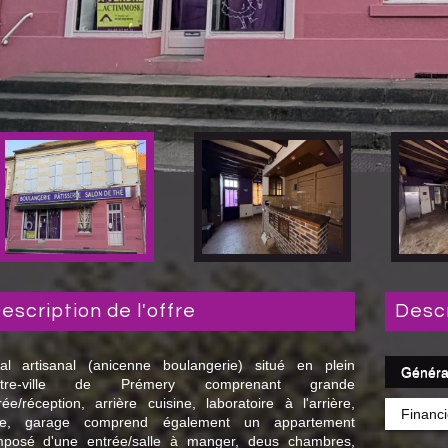
description de l'offre
desc
al artisanal (anicenne boulangerie) situé en plein
Généra
ntre-ville de Prémery comprenant grande
rée/réception, arrière cuisine, laboratoire à l'arrière,
Financi
ve, garage comprend également un appartement
posé d'une entrée/salle à manger, deus chambres,