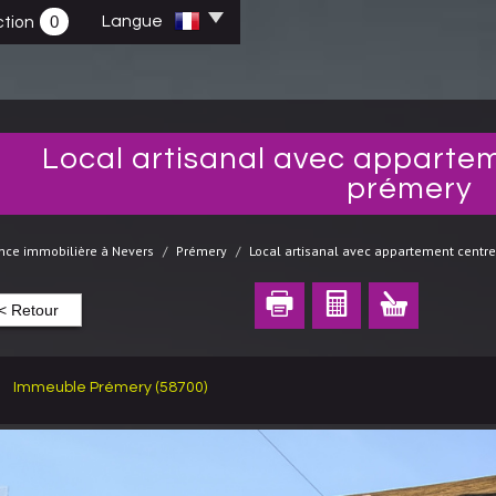
0
Langue
tion
local artisanal avec appartement centre-ville de
prémery
nce immobilière à Nevers
Prémery
Local artisanal avec appartement centre
< Retour
Immeuble Prémery (58700)