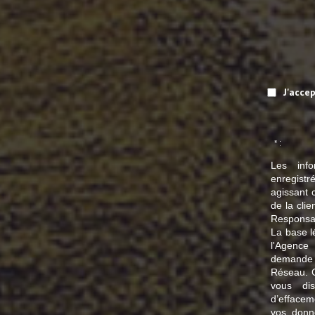
J'acce
* :
Les info
enregistr
agissant 
de la cli
Responsa
La base lé
l'Agence
demande d
Réseau. C
vous dis
d’effaceme
vos donn