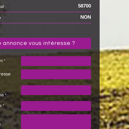
58700
tal
NON
r
te annonce vous intéresse ?
m *
resse
e *
e *
e