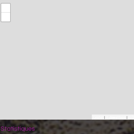
+
−
Leaflet
|
©
Maps
|
© O
Jawg
Statistiques