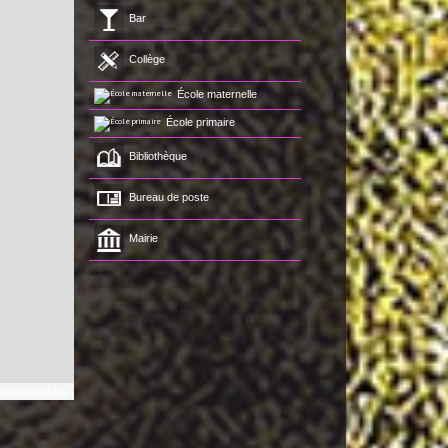
Bar
Collège
École maternelle
École primaire
Bibliothèque
Bureau de poste
Mairie
penStreetMap