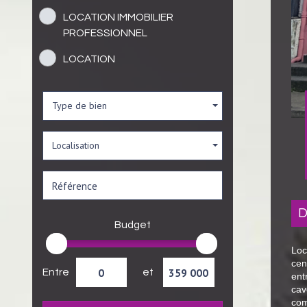
LOCATION IMMOBILIER
PROFESSIONNEL
LOCATION
Type de bien
Localisation
Budget
Loc
ce
Entre
et
ent
ca
com