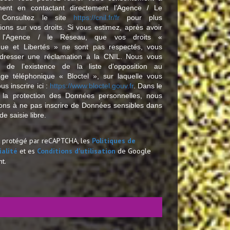
ent en contactant directement l’Agence / Le
 Consultez le site
https://cnil.fr/fr
pour plus
tions sur vos droits. Si vous estimez, après avoir
é l'Agence / le Réseau, que vos droits «
ique et Libertés » ne sont pas respectés, vous
dresser une réclamation à la CNIL. Nous vous
s de l’existence de la liste d'opposition au
ge téléphonique « Bloctel », sur laquelle vous
s inscrire ici :
https://www.bloctel.gouv.fr
. Dans le
 la protection des Données personnelles, nous
tons à ne pas inscrire de Données sensibles dans
e saisie libre.
st protégé par reCAPTCHA, les
Politiques de
ialité
et es
Conditions d'utilisation
de Google
nt.