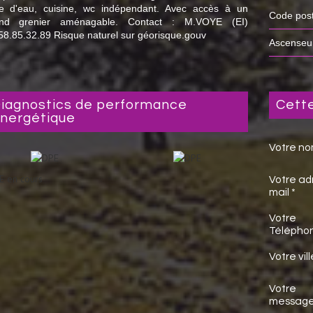
le d'eau, cuisine, wc indépendant. Avec accès à un
Code pos
and grenier aménagable. Contact : M.VOYE (EI)
58.85.32.89 Risque naturel sur géorisque.gouv
Ascenseu
nce
cet
nergétique
Votre no
E en cours
Votre ad
mail *
Votre
Téléphon
Votre vill
Votre
messag