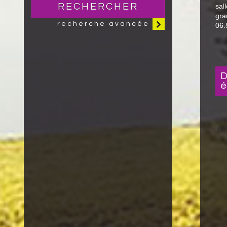
RECHERCHER
sal
gr
recherche avancée
06.
diagnostics de performa
é
DP