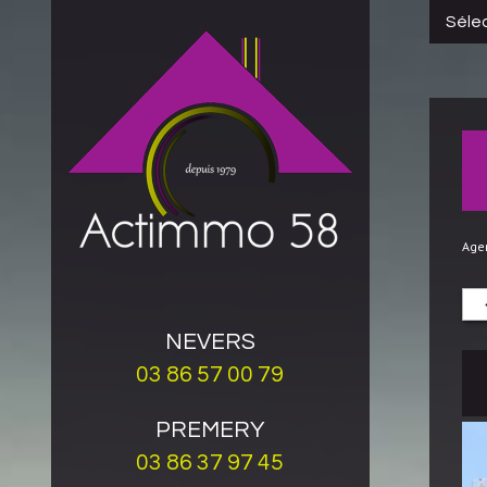
Sélec
Age
NEVERS
03 86 57 00 79
PREMERY
03 86 37 97 45