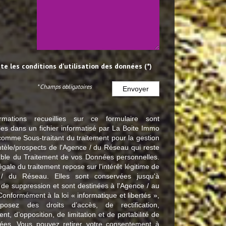
pte les conditions d'utilisation des données (*)
* Champs obligatoires
Envoyer
rmations recueillies sur ce formulaire sont
ées dans un fichier informatisé par La Boite Immo
comme Sous-traitant du traitement pour la gestion
entèle/prospects de l'Agence / du Réseau qui reste
ble du Traitement de vos Données personnelles.
gale du traitement repose sur l'intérêt légitime de
 / du Réseau. Elles sont conservées jusqu'à
e suppression et sont destinées à l'Agence / au
onformément à la loi « informatique et libertés »,
posez des droits d’accès, de rectification,
nt, d’opposition, de limitation et de portabilité de
ées. Vous pouvez retirer votre consentement à