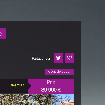
e
Partager sur
Coup de coeur
Prix
Ref 7435
89 900
€