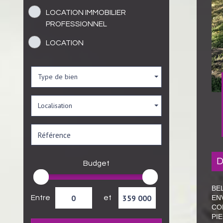
LOCATION IMMOBILIER
PROFESSIONNEL
LOCATION
Type de bien
Localisation
Budget
B
EN
Entre
et
CO
PI