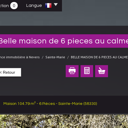
0
Langue
tion
belle maison de 6 pieces au calm
nce immobilière à Nevers
Sainte-Marie
BELLE MAISON DE 6 PIECES AU CALME
< Retour
Maison 104.79 m² - 6 Pièces - Sainte-Marie (58330)