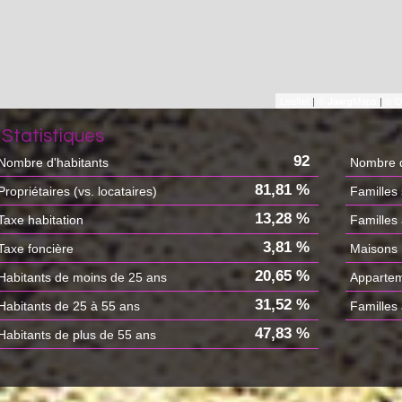
Leaflet
|
©
Maps
|
© O
Jawg
Statistiques
92
Nombre d'habitants
Nombre d
81,81 %
Propriétaires (vs. locataires)
Familles
13,28 %
Taxe habitation
Familles
3,81 %
Taxe foncière
Maisons
20,65 %
Habitants de moins de 25 ans
Apparte
31,52 %
Habitants de 25 à 55 ans
Familles
47,83 %
Habitants de plus de 55 ans