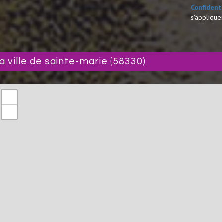
Confident
s'applique
la ville de sainte-marie (58330)
+
−