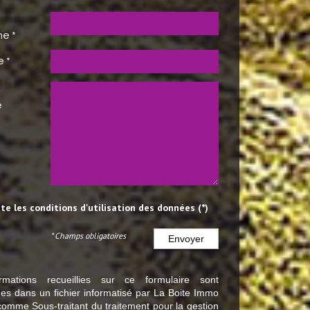
e *
e *
e
pte les conditions d'utilisation des données (*)
* Champs obligatoires
Envoyer
rmations recueillies sur ce formulaire sont
ées dans un fichier informatisé par La Boite Immo
comme Sous-traitant du traitement pour la gestion