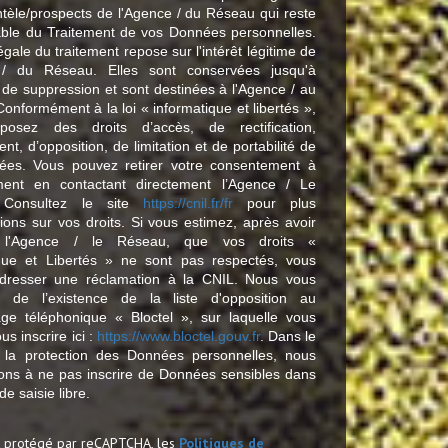
entèle/prospects de l'Agence / du Réseau qui reste
ble du Traitement de vos Données personnelles.
gale du traitement repose sur l'intérêt légitime de
 / du Réseau. Elles sont conservées jusqu'à
e suppression et sont destinées à l'Agence / au
onformément à la loi « informatique et libertés »,
posez des droits d’accès, de rectification,
nt, d’opposition, de limitation et de portabilité de
ées. Vous pouvez retirer votre consentement à
ent en contactant directement l’Agence / Le
 Consultez le site
https://cnil.fr/fr
pour plus
tions sur vos droits. Si vous estimez, après avoir
é l'Agence / le Réseau, que vos droits «
ique et Libertés » ne sont pas respectés, vous
dresser une réclamation à la CNIL. Nous vous
s de l’existence de la liste d'opposition au
ge téléphonique « Bloctel », sur laquelle vous
s inscrire ici :
https://www.bloctel.gouv.fr
. Dans le
 la protection des Données personnelles, nous
tons à ne pas inscrire de Données sensibles dans
e saisie libre.
st protégé par reCAPTCHA, les
Politiques de