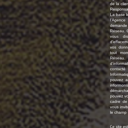
de la cli
Responsa
La base lé
l'Agence
demande d
Réseau. C
vous dis
d’effaceme
vos donn
tout mom
Réseau.
d’informa
contact
Informat
pouvez a
informon
démarcha
pouvez vou
cadre de
vous invi
le champ d
Ce site e