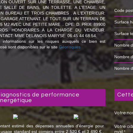
LON OUVERT SUR UNE TERRASSE, UNE CHAMBRE,
E SALLE DE BAINS, UN TOILETTE. A L'ETAGE: UN
Code pos
IN BUREAU ET TROIS CHAMBRES . A L'EXTERIEUR:
 GARAGE ATTENANT. LE TOUT SUR UN TERRAIN DE
Surface 
5 M2 AVEC UNE PETITE MARE .. DPE: D. PRIX: 89900
ROS. HONORAIRES A LA CHARGE DU VENDEUR.
surface t
NTACT: MME DELANOIS MARYSE: 06 45 44 68 54.
 informations sur les risques auxquels ce bien est
Nombre 
osé sont disponibles sur le site
Géorisques
Nombre 
Nombre 
nce
cet
nergétique
Votre no
ntant estimé des dépenses annuelles d'énergie pour
Votre ad
 usage standard est compris entre 2 520 € et 3 490 € .
mail *