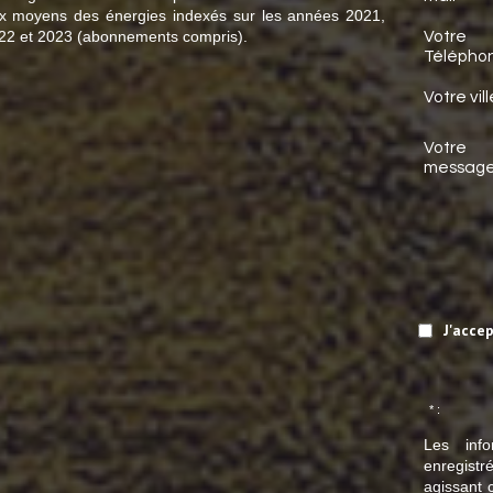
ix moyens des énergies indexés sur les années 2021,
22 et 2023 (abonnements compris).
Votre
Téléphon
Votre vill
Votre
messag
J'acce
* :
Les info
enregistr
agissant 