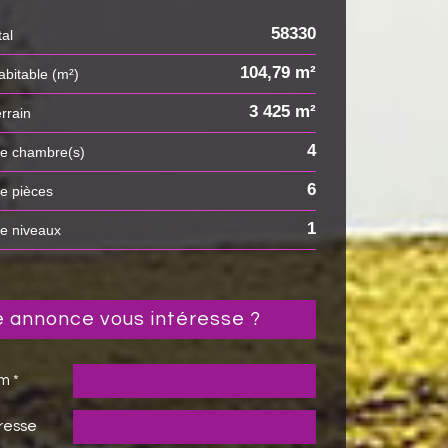
58330
tal
104,79 m²
habitable (m²)
3 425 m²
errain
4
de chambre(s)
6
de pièces
1
de niveaux
te annonce vous intéresse ?
m *
resse