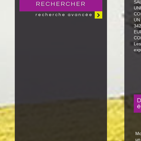
SA
RECHERCHER
UN
CO
recherche avancée
UN
342
EU
CO
Les
exp
diagnostics de performa
é
Mo
un