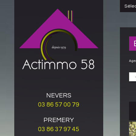
Sélec
Age
NEVERS
03 86 57 00 79
PREMERY
03 86 37 97 45